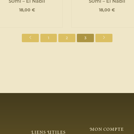
50ml – El Nabil
50ml – El Nabil
18,00
€
18,00
€
1
2
3
Mon Compte
Liens Utiles