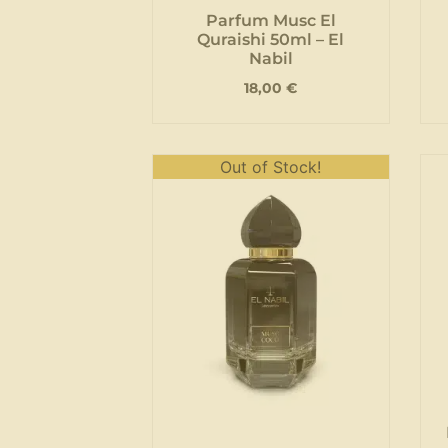
Parfum Musc El
Quraishi 50ml – El
Nabil
18,00
€
Out of Stock!