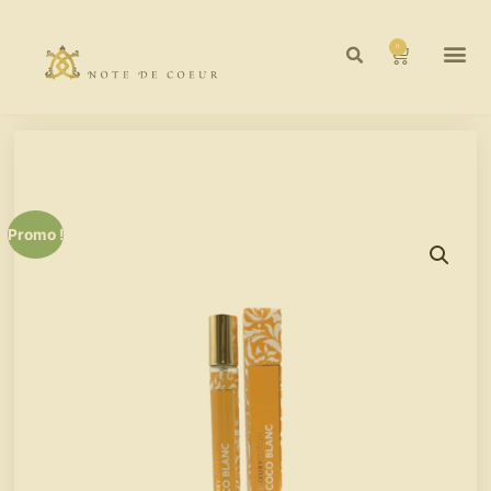
0
Promo !