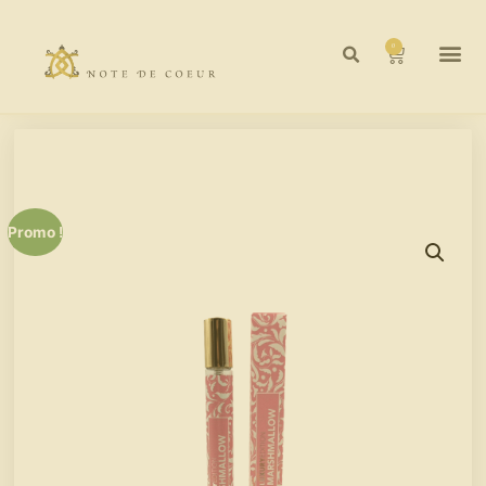
0
Promo !