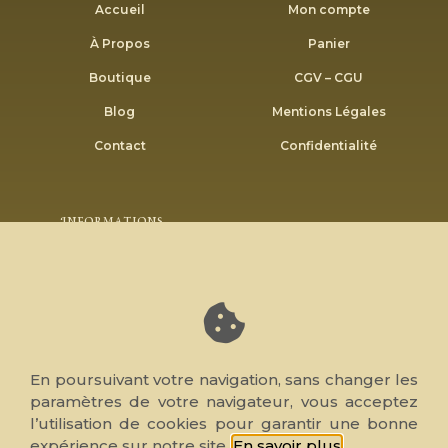
Accueil
Mon compte
À Propos
Panier
Boutique
CGV – CGU
Blog
Mentions Légales
Contact
Confidentialité
Informations
Envoyer
Inscrivez-vous à notre newsletter pour recevoir nos
bons plans et promotions.
En poursuivant votre navigation, sans changer les
paramètres de votre navigateur, vous acceptez
l’utilisation de cookies pour garantir une bonne
© 2026 Note de Cœur, tous droits réservés. Réalisé par
expérience sur notre site.
En savoir plus