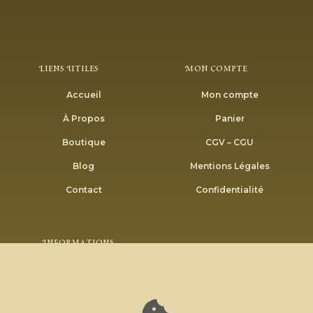
Liens Utiles
Mon Compte
Accueil
Mon compte
À Propos
Panier
Boutique
CGV – CGU
Blog
Mentions Légales
Contact
Confidentialité
Informations
Envoyer
Inscrivez-vous à notre newsletter pour recevoir nos