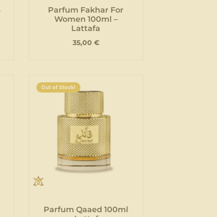
4
Parfum Fakhar For
Women 100ml –
Lattafa
35,00
€
Out of Stock!
Parfum Qaaed 100ml