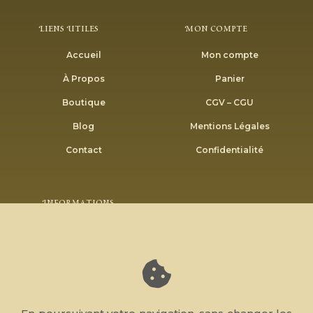
Liens Utiles
Mon Compte
Accueil
Mon compte
À Propos
Panier
Boutique
CGV – CGU
Blog
Mentions Légales
Contact
Confidentialité
Informations
Envoyer
Inscrivez-vous à notre newsletter pour recevoir nos
bons plans et promotions.