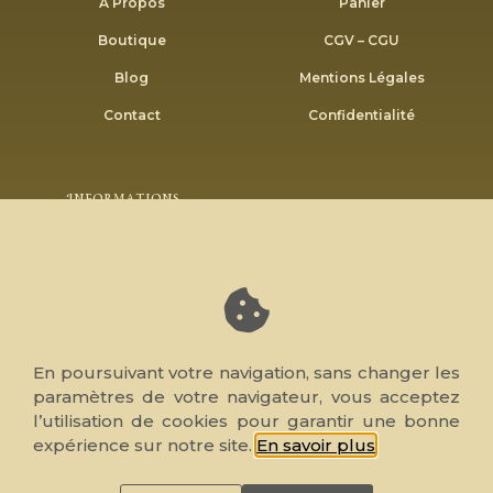
À Propos
Panier
Boutique
CGV – CGU
Blog
Mentions Légales
Contact
Confidentialité
Informations
Envoyer
Inscrivez-vous à notre newsletter pour recevoir nos
bons plans et promotions.
En poursuivant votre navigation, sans changer les
paramètres de votre navigateur, vous acceptez
l’utilisation de cookies pour garantir une bonne
© 2026 Note de Cœur, tous droits réservés. Réalisé par
expérience sur notre site.
En savoir plus
.
WP4Muslim