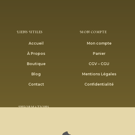
Liens Utiles
Mon Compte
Accueil
Mon compte
À Propos
Panier
Boutique
CGV – CGU
Blog
Mentions Légales
Contact
Confidentialité
Informations
Envoyer
Inscrivez-vous à notre newsletter pour recevoir nos