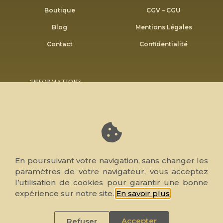
Boutique
CGV – CGU
Blog
Mentions Légales
Contact
Confidentialité
Informations
Envoyer
Inscrivez-vous à notre newsletter pour recevoir nos
bons plans et promotions.
En poursuivant votre navigation, sans changer les
paramètres de votre navigateur, vous acceptez
l’utilisation de cookies pour garantir une bonne
© 2026 Note de Cœur, tous droits réservés. Réalisé par
expérience sur notre site.
En savoir plus
.
WP4Muslim
Accepter
Refuser