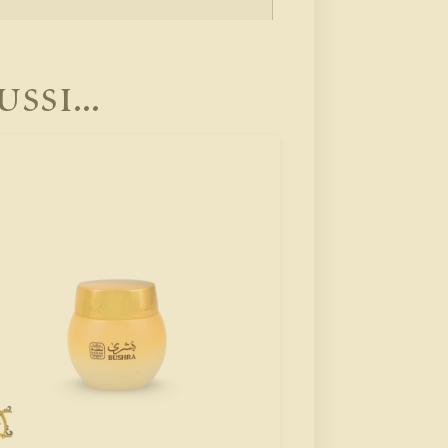
si...