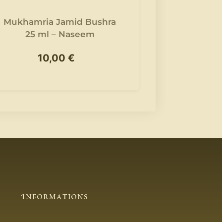
Mukhamria Jamid Bushra
Mukhamria 
25 ml – Naseem
ml 
10,00
€
10
Informations