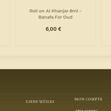
Roll on Al Khanjar 8ml –
Banafa For Oud
6,00
€
Mon Compte
Liens Utiles
Mon compte