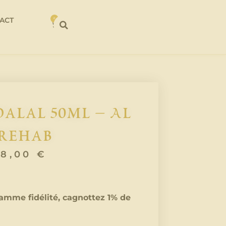
ACT
0
alal 50ml – Al
Rehab
8,00
€
amme fidélité, cagnottez 1% de