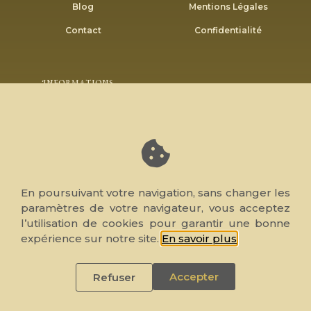
Blog
Mentions Légales
Contact
Confidentialité
Informations
Envoyer
Inscrivez-vous à notre newsletter pour recevoir nos
bons plans et promotions.
En poursuivant votre navigation, sans changer les
paramètres de votre navigateur, vous acceptez
l’utilisation de cookies pour garantir une bonne
© 2026 Note de Cœur, tous droits réservés. Réalisé par
expérience sur notre site.
En savoir plus
.
WP4Muslim
Accepter
Refuser