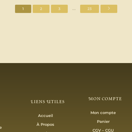
...
1
2
3
23
Mon Compte
Liens Utiles
Mon compte
Accueil
Panier
À Propos
e
CGV – CGU