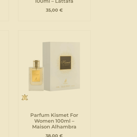
100ml – Lattafa
35,00
€
Parfum Kismet For
Women 100ml –
Maison Alhambra
38,00
€