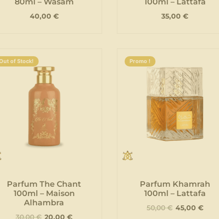
80ml – Wasam
100ml – Lattafa
40,00
€
35,00
€
Out of Stock!
Promo !
Parfum The Chant
Parfum Khamrah
100ml – Maison
100ml – Lattafa
Alhambra
50,00
€
45,00
€
30,00
€
20,00
€