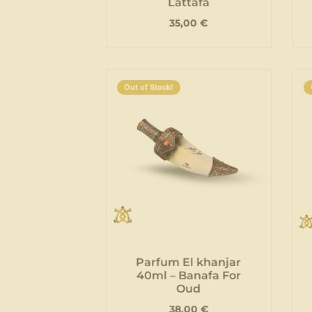
Lattafa
35,00
€
Out of Stock!
Parfum El khanjar
40ml – Banafa For
Oud
38,00
€