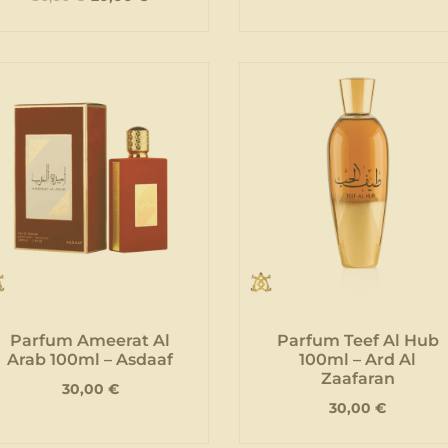
Parfum Ameerat Al
Parfum Teef Al Hub
Arab 100ml – Asdaaf
100ml – Ard Al
Zaafaran
30,00
€
30,00
€