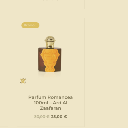
Promo !
Parfum Romancea
100ml – Ard Al
Zaafaran
30,00
€
25,00
€